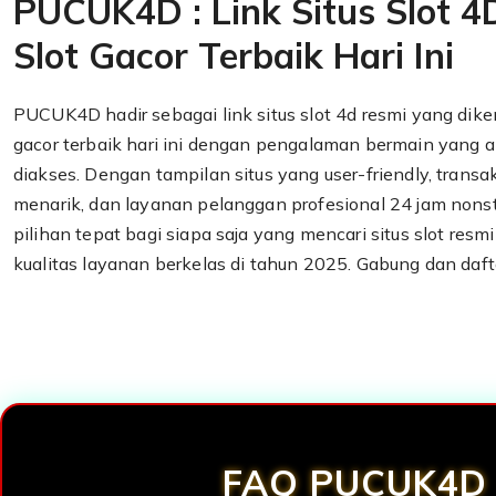
PUCUK4D : Link Situs Slot 4
Slot Gacor Terbaik Hari Ini
PUCUK4D hadir sebagai link situs slot 4d resmi yang dik
gacor terbaik hari ini dengan pengalaman bermain yang a
diakses. Dengan tampilan situs yang user-friendly, transa
menarik, dan layanan pelanggan profesional 24 jam non
pilihan tepat bagi siapa saja yang mencari situs slot res
kualitas layanan berkelas di tahun 2025. Gabung dan daft
FAQ PUCUK4D