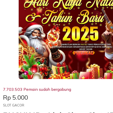
7.703.503 Pemain sudah bergabung
Price:
Rp 5.000
SLOT GACOR