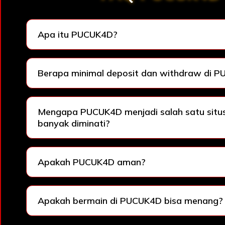
Apa itu PUCUK4D?
Berapa minimal deposit dan withdraw di 
Mengapa PUCUK4D menjadi salah satu situs
banyak diminati?
Apakah PUCUK4D aman?
Apakah bermain di PUCUK4D bisa menang?